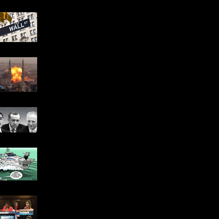
Türkiye’yi etkiyelebilecek
“Bir sonbahar takvimi”
Gazze Ateşi Her Şeyi Yakar
Cumhurbaşkanlığı
Adaylarının ve
Kampanyalarının Piyasaya
Yansımaları
Faizde “Gelgit” Dalgası....
Mario Draghi'ye Sorular:
Emin misiniz?