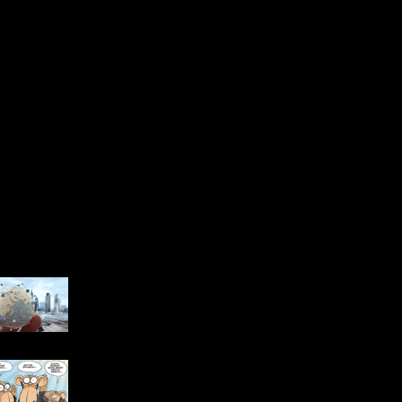
 Yazılar
Advanced Manufacturing in
an Unpredictable World:
2026
Bakanlar Kurulu’nda Bunları
Konuşabilen Var mı?