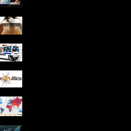
2014 Yerel Seçim Sonuçları:
Erken Seçim ve İktidarın
Tavrı
Türkiye'nin "Düşünce Açığı":
Cari açık gibi kapatmamız
gereken bir diğer açık
Seçim Sürecini Atlatmış
Türkiye’nin Bundan Sonraki
Virajı
"Politik Stagflasyon" ve
Demokrasi Endeksi
FED, “Simyacı”…