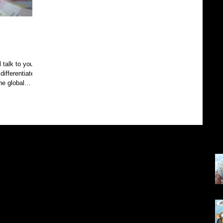
 talk to you
ountries face a
egrated in
 geopolitical,
Countries such
outh Korea,
Son
re, Canada —