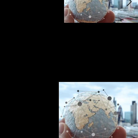
Advanced Manufacturing
in an Unpredictable
World: 2026