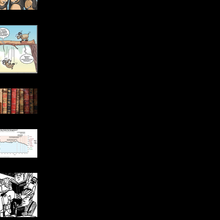
Ekonomi Tiyatrosu: Günah
Keçileri
Ne Okuyorum?
Zaman Petrol Zamanı:
“Petrol Geçişkenliği” Üzerine
Bir Yazı
Ekonomilerde “Minsky
Döngüsü”: Hangi Şoka Kim
Daha Hassas?