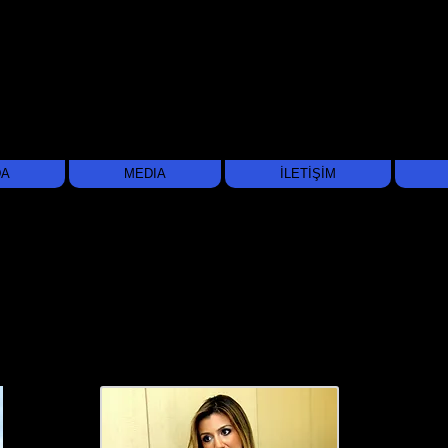
DA
MEDIA
İLETİŞİM
MERVE HANDE
AKMEHMET
E C O N O M I S T
About Me
Soci