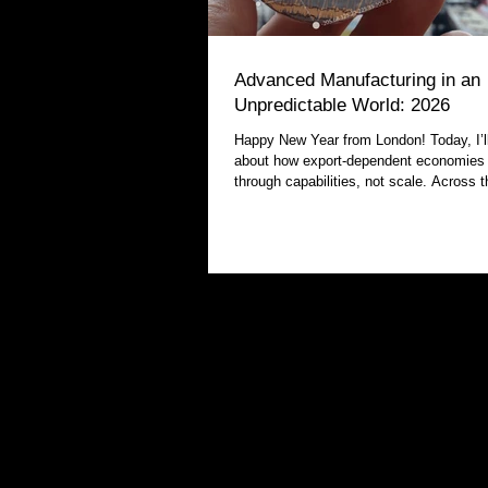
Advanced Manufacturing in an
Unpredictable World: 2026
Happy New Year from London! Today, I’ll
about how export-dependent economies differentiate
through capabilities, not scale. Across the global
economy, a group of export-dependent c
common challenge: remaining deeply int
global value chains while managing rising
technological, and supply-chain risks. 
as Finland, Sweden, Germany, Japan, S
the Netherlands, Switzerland, Singapo
and increasi