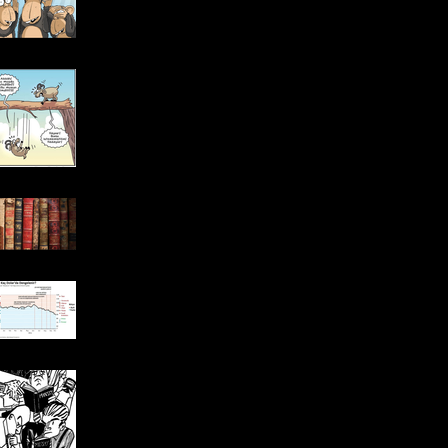
Ekonomi Tiyatrosu: Günah
Keçileri
Ne Okuyorum?
Zaman Petrol Zamanı:
“Petrol Geçişkenliği” Üzerine
Bir Yazı
Ekonomilerde “Minsky
Döngüsü”: Hangi Şoka Kim
Daha Hassas?