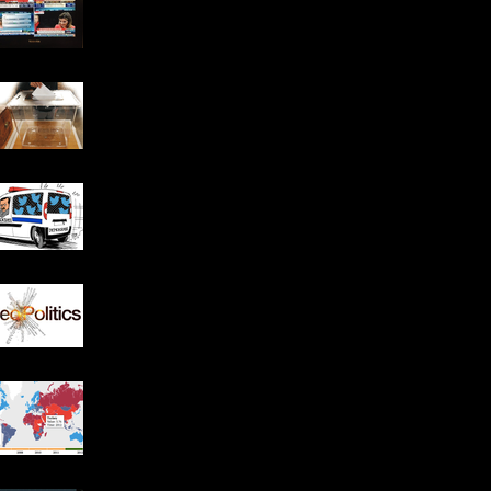
2014 Yerel Seçim Sonuçları:
Erken Seçim ve İktidarın
Tavrı
Türkiye'nin "Düşünce Açığı":
Cari açık gibi kapatmamız
gereken bir diğer açık
Seçim Sürecini Atlatmış
Türkiye’nin Bundan Sonraki
Virajı
"Politik Stagflasyon" ve
Demokrasi Endeksi