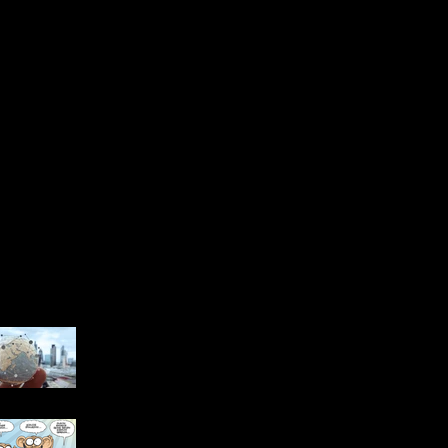
 Yazılar
Advanced Manufacturing in
an Unpredictable World:
2026
Bakanlar Kurulu’nda Bunları
Konuşabilen Var mı?