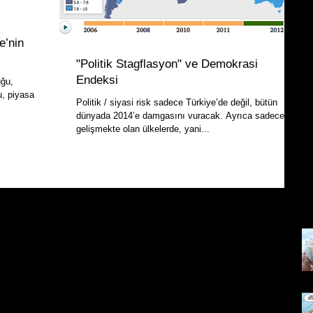
e’nin
"Politik Stagflasyon" ve Demokrasi
Endeksi
uğu,
u, piyasa
Politik / siyasi risk sadece Türkiye’de değil, bütün
.
dünyada 2014’e damgasını vuracak. Ayrıca sadece
gelişmekte olan ülkelerde, yani...
Son