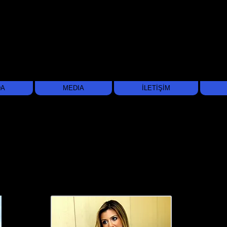
DA
MEDIA
İLETİŞİM
MERVE HANDE
AKMEHMET
E C O N O M I S T
About Me
Soci