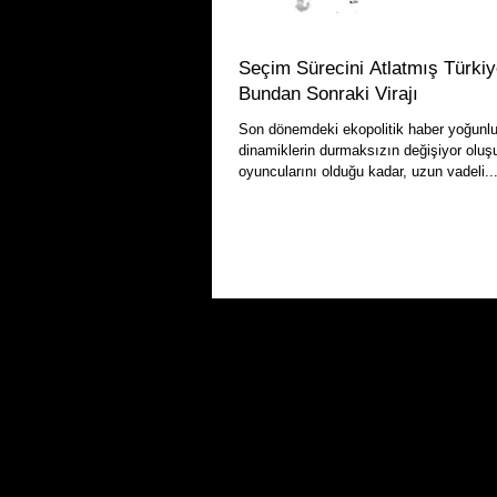
Seçim Sürecini Atlatmış Türkiy
Bundan Sonraki Virajı
Son dönemdeki ekopolitik haber yoğunl
dinamiklerin durmaksızın değişiyor oluş
oyuncularını olduğu kadar, uzun vadeli..