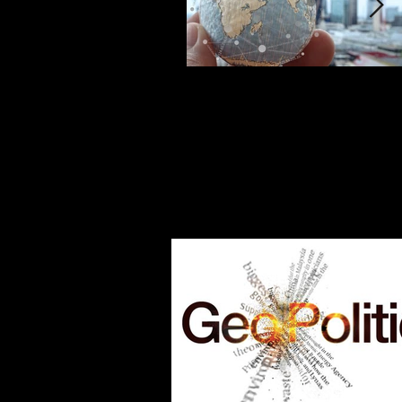
Advanced Manufacturing
in an Unpredictable
World: 2026