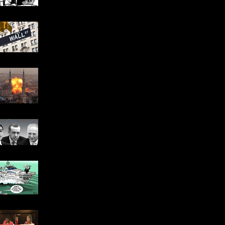
Türkiye’yi etkiyelebilecek
“Bir sonbahar takvimi”
Gazze Ateşi Her Şeyi Yakar
Cumhurbaşkanlığı
Adaylarının ve
Kampanyalarının Piyasaya
Yansımaları
Faizde “Gelgit” Dalgası....
Mario Draghi'ye Sorular:
Emin misiniz?