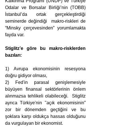
Kalkınma Programı (UNDP) ve Türkiye 
Odalar ve Borsalar Birliği’nin (TOBB) 
İstanbul’da ortak gerçekleştirdiği 
seminerde değindiği  makro-riskleri de 
“Minsky çerçevesinden” yorumlamakta 
fayda var.  
Stiglitz’e göre bu makro-risklerden 
bazıları:
1) Avrupa ekonomisinin resesyona 
doğru gidiyor olması, 
2) Fed'in parasal genişlemesiyle 
büyüyen finansal sektörlerinin önlem 
alınmazsa tehlikeli olabileceği.  Stiglitz 
ayrıca Türkiye'nin "açık ekonomisinin” 
zor bir dönemden geçtiğini ve bu 
şoklara karşı oldukça hassas olduğunu 
da vurgulayan bir ekonomist. 