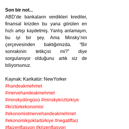
Son bir not...
ABD’de bankaların verdikleri krediler, 
finansal krizden bu yana görülen en 
hızlı artışı kaydetmiş. Yanlış anlamayın, 
bu iyi bir şey. Ama Minsky’nin 
çerçevesinden baktığımızda, “Bir 
sonrakinin tetikçisi mi?” diye 
sorgulanıyor olduğunu artık siz de 
biliyorsunuz. 
Kaynak: Karikatür: NewYorker
#handeakmehmet
#mervehandeakmehmet
#minskydöngüsü
#minskykriztürkiye
#kriztürkekonomisi
#ekonomistmervehandeakmehmet
#ekonomikşoklartürkiye
#negatiffaiz
#faizenflasyon
#krizenflasyon