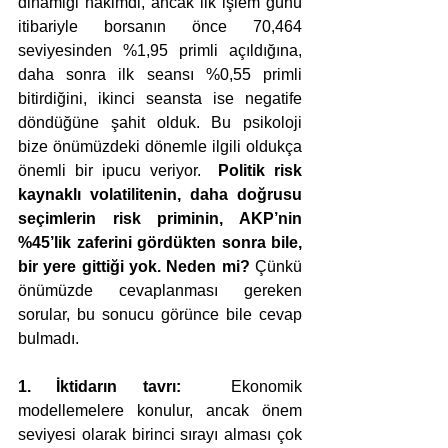
dinamiği hakimdi, ancak ilk işlem günü 
itibariyle borsanın önce 70,464 
seviyesinden %1,95 primli açıldığına, 
daha sonra ilk seansı %0,55 primli 
bitirdiğini, ikinci seansta ise negatife 
döndüğüne şahit olduk. Bu psikoloji 
bize önümüzdeki dönemle ilgili oldukça 
önemli bir ipucu veriyor.  
Politik risk 
kaynaklı volatilitenin, daha doğrusu 
seçimlerin risk priminin, AKP’nin 
%45’lik zaferini gördükten sonra bile, 
bir yere gittiği yok. Neden mi? 
Çünkü 
önümüzde cevaplanması gereken 
sorular, bu sonucu görünce bile cevap 
bulmadı. 
1. İktidarın tavrı: 
 Ekonomik 
modellemelere konulur, ancak önem 
seviyesi olarak birinci sırayı alması çok 